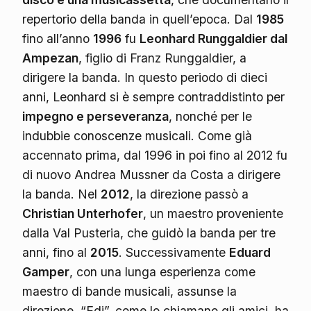
repertorio della banda in quell’epoca. Dal
1985
fino all’anno
1996
fu
Leonhard Runggaldier dal
Ampezan
, figlio di Franz Runggaldier, a
dirigere la banda. In questo periodo di dieci
anni, Leonhard si è sempre contraddistinto per
impegno e perseveranza
, nonché per le
indubbie conoscenze musicali. Come già
accennato prima, dal 1996 in poi fino al 2012 fu
di nuovo Andrea Mussner da Costa a dirigere
la banda. Nel
2012
, la direzione passò a
Christian Unterhofer
, un maestro proveniente
dalla Val Pusteria, che guidò la banda per tre
anni, fino al
2015
. Successivamente
Eduard
Gamper
, con una lunga esperienza come
maestro di bande musicali, assunse la
direzione. “Edi”, come lo chiamano gli amici, ha